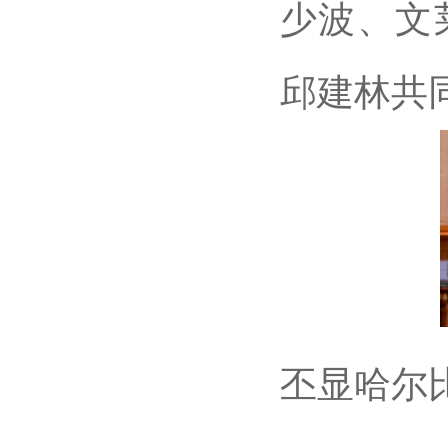
少波、文
邱建林共
丕显哈尔