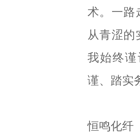
术。一路
从青涩的
我始终谨
谨、踏实
恒鸣化纤